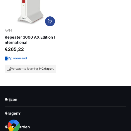
AVM
Repeater 3000 AX Edition I
nternational
€265,22
Op voorraad
Verwachte levering
1-2 dagen.
Prijzen
Vragen?
Voorwaarden