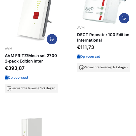
AVM
DECT Repeater 100 Edition
International
€111,73
AVM
AVM FRITZ!Mesh set 2700
Op voorraad
2-pack Edition Inter
Verwachte levering
1-2 dagen.
€393,87
Op voorraad
Verwachte levering
1-2 dagen.